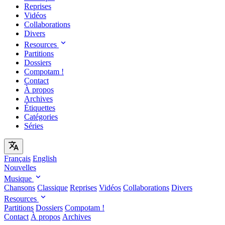
Reprises
Vidéos
Collaborations
Divers
Resources
Partitions
Dossiers
Compotam !
Contact
À propos
Archives
Étiquettes
Catégories
Séries
Français
English
Nouvelles
Musique
Chansons
Classique
Reprises
Vidéos
Collaborations
Divers
Resources
Partitions
Dossiers
Compotam !
Contact
À propos
Archives