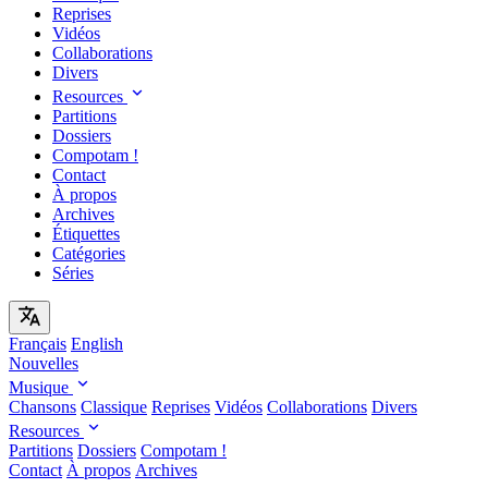
Reprises
Vidéos
Collaborations
Divers
Resources
Partitions
Dossiers
Compotam !
Contact
À propos
Archives
Étiquettes
Catégories
Séries
Français
English
Nouvelles
Musique
Chansons
Classique
Reprises
Vidéos
Collaborations
Divers
Resources
Partitions
Dossiers
Compotam !
Contact
À propos
Archives