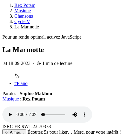
Rex Potam
Musique
Chansons
Cycle V
La Marmotte
Pour un rendu optimal, activez JavaScript
La Marmotte
📅 18-09-2023
·
☕ 1 min de lecture
🏷️
#Piano
Paroles :
Sophie Makhno
Musique
:
Rex Potam
ISRC FR-9W1-23-70373
Écoutez 5s pour liker…
Merci pour votre intérêt !
🤍
Aimer…