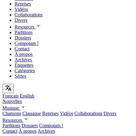
Reprises
Vidéos
Collaborations
Divers
Resources
Partitions
Dossiers
Compotam !
Contact
À propos
Archives
Étiquettes
Catégories
Séries
Français
English
Nouvelles
Musique
Chansons
Classique
Reprises
Vidéos
Collaborations
Divers
Resources
Partitions
Dossiers
Compotam !
Contact
À propos
Archives