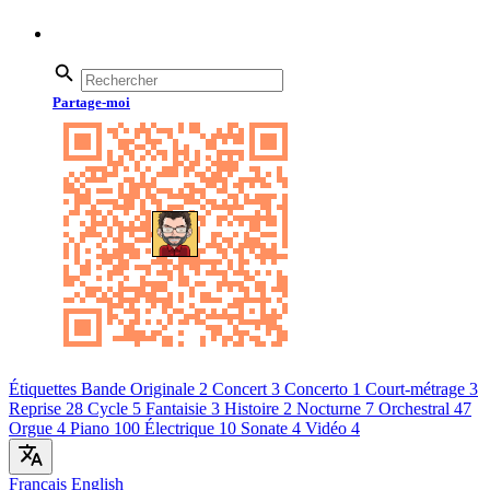
Partage-moi
Étiquettes
Bande Originale
2
Concert
3
Concerto
1
Court-métrage
3
Reprise
28
Cycle
5
Fantaisie
3
Histoire
2
Nocturne
7
Orchestral
47
Orgue
4
Piano
100
Électrique
10
Sonate
4
Vidéo
4
Français
English